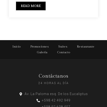
READ MORE
Inicio
Promociones
Suites
Restaurante
Galería
Contacto
Contáctanos
24 HORAS AL DÍA
Av. La Paloma esq. De los Eucaliptus
+598 42 492 949
+598 92 638 407