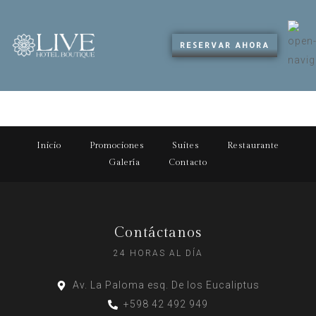
RESERVAR AHORA
Inicio
Promociones
Suites
Restaurante
Galería
Contacto
Contáctanos
24 HORAS AL DÍA
Av. La Paloma esq. De los Eucaliptus
+598 42 492 949