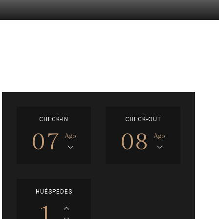
CHECK-IN
CHECK-OUT
07
08
Ago
Ago
HUÉSPEDES
1