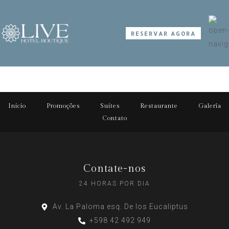
RESERVAR AGORA
Inicio
Promoções
Suites
Restaurante
Galería
Contato
Contate-nos
24 HORAS POR DIA
Av. La Paloma esq. De los Eucaliptus
+598 42 492 949