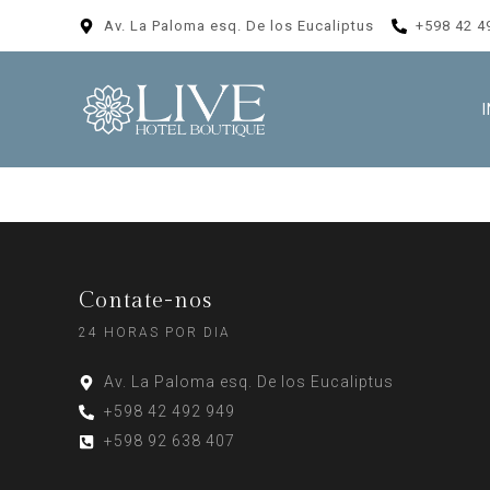
Av. La Paloma esq. De los Eucaliptus
+598 42 4
Contate-nos
24 HORAS POR DIA
Av. La Paloma esq. De los Eucaliptus
+598 42 492 949
+598 92 638 407