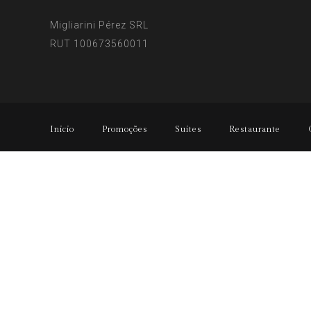
Migliarini Pérez SRL
RUT 100673560011
Inicio
Promoções
Suites
Restaurante