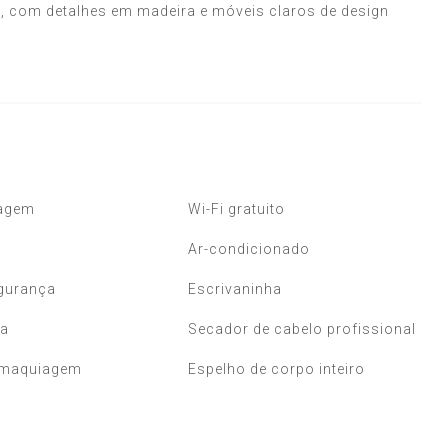
l, com detalhes em madeira e móveis claros de design
agem
Wi-Fi gratuito
Ar-condicionado
egurança
Escrivaninha
ra
Secador de cabelo profissional
 maquiagem
Espelho de corpo inteiro