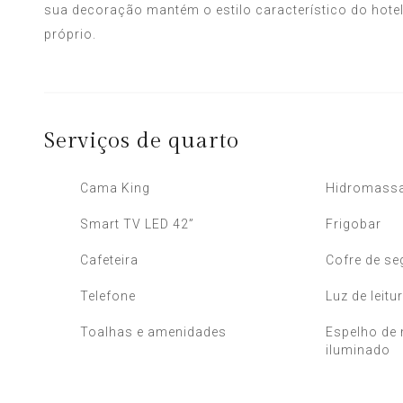
sua decoração mantém o estilo característico do hote
próprio.
Serviços de quarto
Cama King
Hidromass
Smart TV LED 42”
Frigobar
Cafeteira
Cofre de s
Telefone
Luz de leitu
Toalhas e amenidades
Espelho de
iluminado