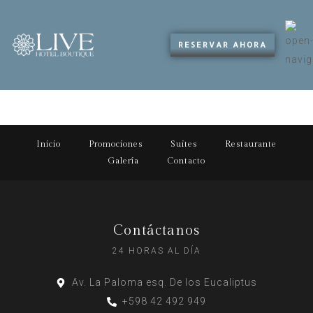
RESERVAR AHORA
Inicio
Promociones
Suites
Restaurante
Galería
Contacto
Contáctanos
24 HORAS AL DÍA
Av. La Paloma esq. De los Eucaliptus
+598 42 492 949